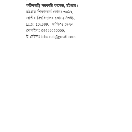
ফটিকছড়ি সরকারি কলেজ, চট্টগ্রাম।
চট্টগ্রাম শিক্ষাবোর্ড কোডঃ ৩৩১৭,
জাতীয় বিশ্ববিদ্যালয় কোডঃ ৪৩৪১,
EIIN: 104389, স্থাপিতঃ ১৯৭০,
মোবাইলঃ 09649050000,
ই-মেইলঃ fcbd.net@gmail.com