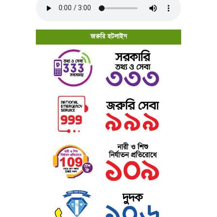
জরুরি হটলাইন