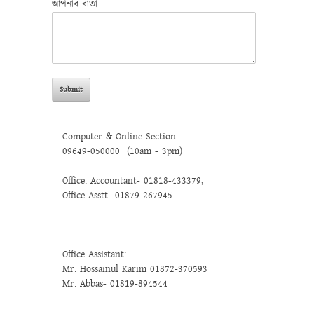
আপনার বার্তা
Computer & Online Section -
09649-050000 (10am - 3pm)
Office: Accountant- 01818-433379,
Office Asstt- 01879-267945
Office Assistant:
Mr. Hossainul Karim 01872-370593
Mr. Abbas- 01819-894544
.