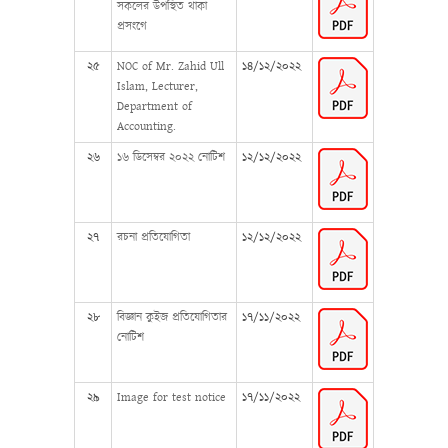
সকলের উপস্থিত থাকা
প্রসংগে
২৫
NOC of Mr. Zahid Ull
১৪/১২/২০২২
Islam, Lecturer,
Department of
Accounting.
২৬
১৬ ডিসেম্বর ২০২২ নোটিশ
১২/১২/২০২২
২৭
রচনা প্রতিযোগিতা
১২/১২/২০২২
২৮
বিজ্ঞান কুইজ প্রতিযোগিতার
১৭/১১/২০২২
নোটিশ
২৯
Image for test notice
১৭/১১/২০২২