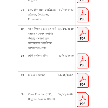
English.
১৪
NOC for Mrs. Farhana
২২/০৪/২০২৫
Afroza, Lecturer,
Economics
১৫
নতুন লিংকে ২০২৪-২৫ অর্থ
১৬/০৩/২০২৫
বছরের সংখ্যালঘু সম্প্রদায়
উপবৃত্তি একাদশ হতে
স্নাতেকোত্তর শিক্ষার্থীদের
আবেদনপত্র প্রেরণ
১৬
শ্রেণি কার্যক্রম স্থগিত
২৫/০২/২০২৫
১৭
CLass Routine
১২/০১/২০২৫
১৮
Class Routine (HSC,
১৮/১১/২০২৪
Degree Pass & HONS)