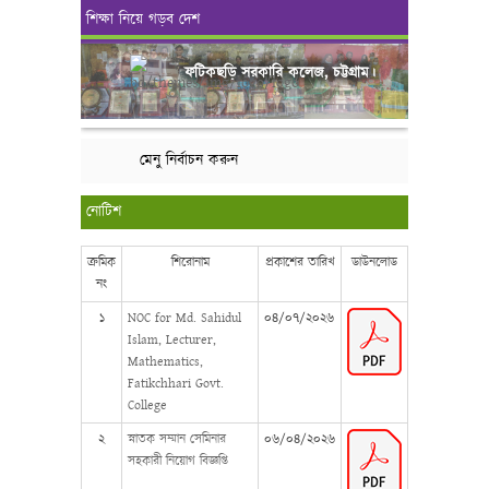
শিক্ষা নিয়ে গড়ব দেশ
ফটিকছড়ি সরকারি কলেজ, চট্টগ্রাম।
মেনু নির্বাচন করুন
নোটিশ
ক্রমিক
শিরোনাম
প্রকাশের তারিখ
ডাউনলোড
নং
১
NOC for Md. Sahidul
০৪/০৭/২০২৬
Islam, Lecturer,
Mathematics,
Fatikchhari Govt.
College
২
স্নাতক সম্মান সেমিনার
০৬/০৪/২০২৬
সহকারী নিয়োগ বিজ্ঞপ্তি