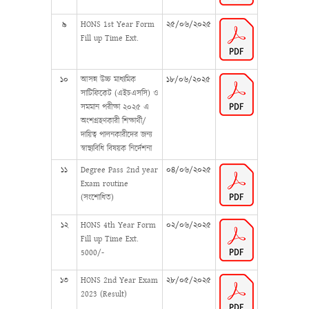
৯
HONS 1st Year Form
২৫/০৬/২০২৫
Fill up Time Ext.
১০
আসন্ন উচ্চ মাধ্যমিক
১৮/০৬/২০২৫
সাটিফিকেট (এইচএসসি) ও
সমমান পরীক্ষা ২০২৫ এ
অংশগ্রহণকারী শিক্ষার্থী/
দায়িত্ব পালনকারীদের জন্য
স্বাস্থ্যবিধি বিষয়ক নির্দেশনা
১১
Degree Pass 2nd year
০৪/০৬/২০২৫
Exam routine
(সংশোধিত)
১২
HONS 4th Year Form
০২/০৬/২০২৫
Fill up Time Ext.
5000/-
১৩
HONS 2nd Year Exam
২৮/০৫/২০২৫
2023 (Result)