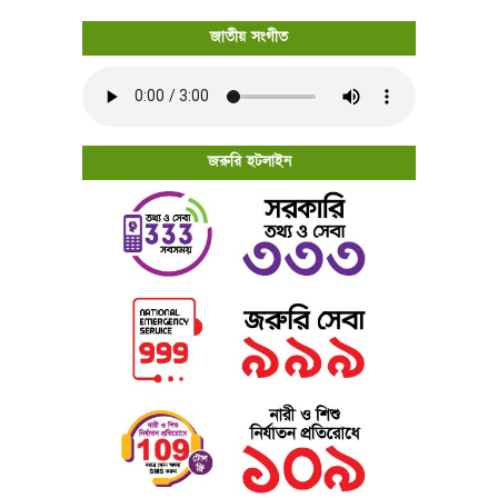
জাতীয় সংগীত
জরুরি হটলাইন