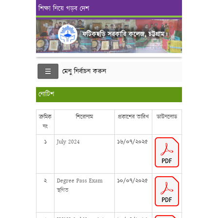
শিক্ষা নিয়ে গড়ব দেশ
ফটিকছড়ি সরকারি কলেজ, চট্টগ্রাম।
মেনু নির্বাচন করুন
নোটিশ
ক্রমিক
শিরোনাম
প্রকাশের তারিখ
ডাউনলোড
নং
১
July 2024
১৬/০৭/২০২৫
২
Degree Pass Exam
১০/০৭/২০২৫
স্থগিত